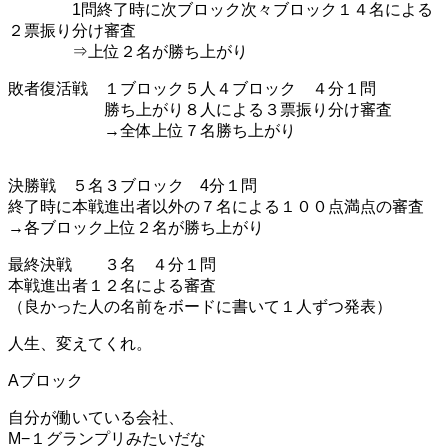
1問終了時に次ブロック次々ブロック１４名による
２票振り分け審査
⇒上位２名が勝ち上がり
敗者復活戦 １ブロック５人４ブロック ４分１問
勝ち上がり８人による３票振り分け審査
→全体上位７名勝ち上がり
決勝戦 ５名３ブロック 4分１問
終了時に本戦進出者以外の７名による１００点満点の審査
→各ブロック上位２名が勝ち上がり
最終決戦 ３名 ４分１問
本戦進出者１２名による審査
（良かった人の名前をボードに書いて１人ずつ発表）
人生、変えてくれ。
Aブロック
自分が働いている会社、
M−１グランプリみたいだな