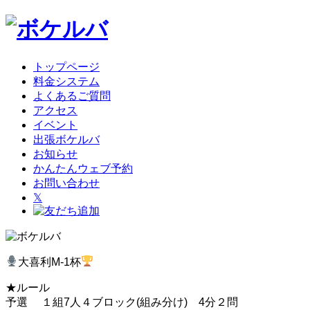
トップページ
料金システム
よくあるご質問
アクセス
イベント
出張ボケルバ
お知らせ
かんたんウェブ予約
お問い合わせ
𝕏
大喜利M-1杯
★ルール
予選 １組7人４ブロック(組み分け) 4分２問