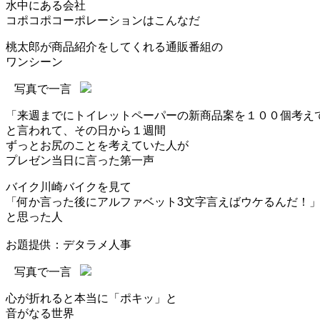
水中にある会社
コポコポコーポレーションはこんなだ
桃太郎が商品紹介をしてくれる通販番組の
ワンシーン
写真で一言
「来週までにトイレットペーパーの新商品案を１００個考え
と言われて、その日から１週間
ずっとお尻のことを考えていた人が
プレゼン当日に言った第一声
バイク川崎バイクを見て
「何か言った後にアルファベット3文字言えばウケるんだ！
と思った人
お題提供：デタラメ人事
写真で一言
心が折れると本当に「ポキッ」と
音がなる世界