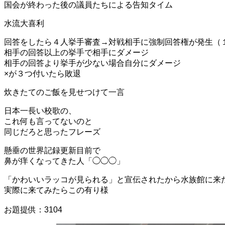
国会が終わった後の議員たちによる告知タイム
水流大喜利
回答をしたら４人挙手審査→対戦相手に強制回答権が発生（
相手の回答以上の挙手で相手にダメージ
相手の回答より挙手が少ない場合自分にダメージ
×が３つ付いたら敗退
炊きたてのご飯を見せつけて一言
日本一長い校歌の、
これ何も言ってないのと
同じだろと思ったフレーズ
懸垂の世界記録更新目前で
鼻が痒くなってきた人「◯◯◯」
「かわいいラッコが見られる」と宣伝されたから水族館に来
実際に来てみたらこの有り様
お題提供：3104