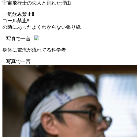
宇宙飛行士の恋人と別れた理由
一気飲み禁止‼️
コール禁止‼️
の隣にあったよくわからない張り紙
写真で一言
身体に電流が流れてる科学者
写真で一言