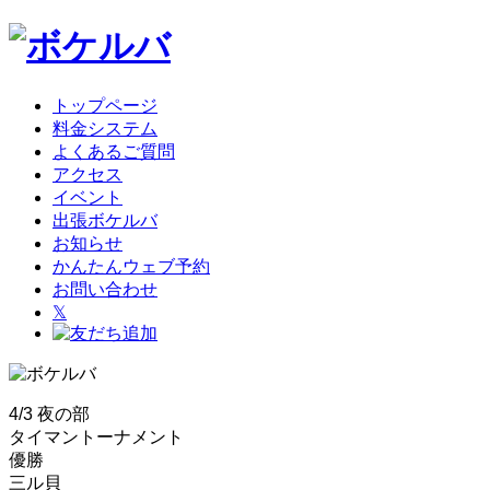
トップページ
料金システム
よくあるご質問
アクセス
イベント
出張ボケルバ
お知らせ
かんたんウェブ予約
お問い合わせ
𝕏
4/3 夜の部
タイマントーナメント
優勝
三ル貝