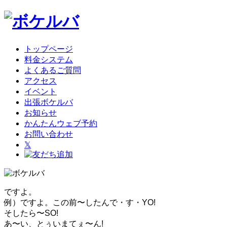
トップページ
料金システム
よくあるご質問
アクセス
イベント
出張ボケルバ
お知らせ
かんたんウェブ予約
お問い合わせ
𝕏
ですよ。
例）ですよ。この前〜したんで・す・YO!
そしたら〜SO!
あ〜い、とぅいまてぇ〜ん!