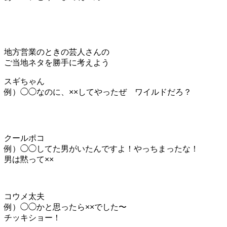
地方営業のときの芸人さんの
ご当地ネタを勝手に考えよう
スギちゃん
例）◯◯なのに、××してやったぜ ワイルドだろ？
クールポコ
例）◯◯してた男がいたんですよ！やっちまったな！
男は黙って××
コウメ太夫
例）◯◯かと思ったら××でした〜
チッキショー！