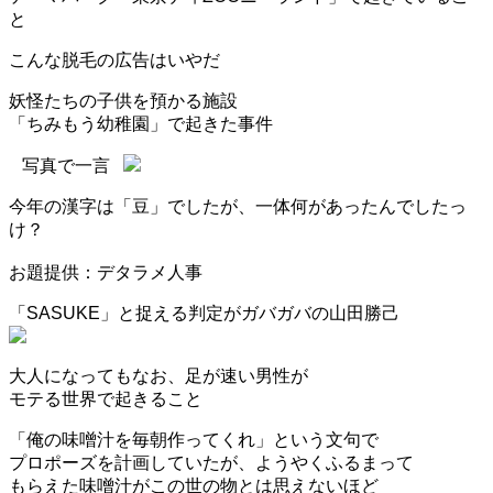
と
こんな脱毛の広告はいやだ
妖怪たちの子供を預かる施設
「ちみもう幼稚園」で起きた事件
写真で一言
今年の漢字は「豆」でしたが、一体何があったんでしたっ
け？
お題提供：デタラメ人事
「SASUKE」と捉える判定がガバガバの山田勝己
大人になってもなお、足が速い男性が
モテる世界で起きること
「俺の味噌汁を毎朝作ってくれ」という文句で
プロポーズを計画していたが、ようやくふるまって
もらえた味噌汁がこの世の物とは思えないほど