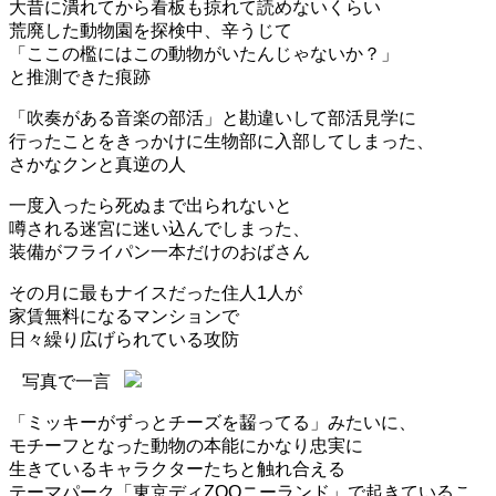
大昔に潰れてから看板も掠れて読めないくらい
荒廃した動物園を探検中、辛うじて
「ここの檻にはこの動物がいたんじゃないか？」
と推測できた痕跡
「吹奏がある音楽の部活」と勘違いして部活見学に
行ったことをきっかけに生物部に入部してしまった、
さかなクンと真逆の人
一度入ったら死ぬまで出られないと
噂される迷宮に迷い込んでしまった、
装備がフライパン一本だけのおばさん
その月に最もナイスだった住人1人が
家賃無料になるマンションで
日々繰り広げられている攻防
写真で一言
「ミッキーがずっとチーズを齧ってる」みたいに、
モチーフとなった動物の本能にかなり忠実に
生きているキャラクターたちと触れ合える
テーマパーク「東京ディZOOニーランド」で起きているこ