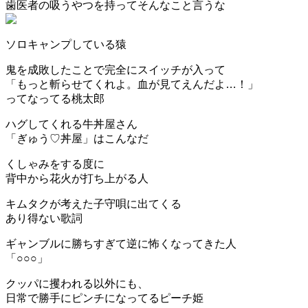
歯医者の吸うやつを持ってそんなこと言うな
ソロキャンプしている猿
鬼を成敗したことで完全にスイッチが入って
「もっと斬らせてくれよ。血が見てえんだよ…！」
ってなってる桃太郎
ハグしてくれる牛丼屋さん
「ぎゅう♡丼屋」はこんなだ
くしゃみをする度に
背中から花火が打ち上がる人
キムタクが考えた子守唄に出てくる
あり得ない歌詞
ギャンブルに勝ちすぎて逆に怖くなってきた人
「○○○」
クッパに攫われる以外にも、
日常で勝手にピンチになってるピーチ姫