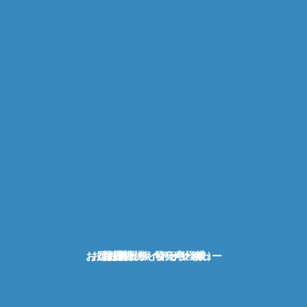
お題提供：ライトオンキュー
お題提供：えちえち（改）
お題提供：發狂亭怪樂
お題提供：アッサム