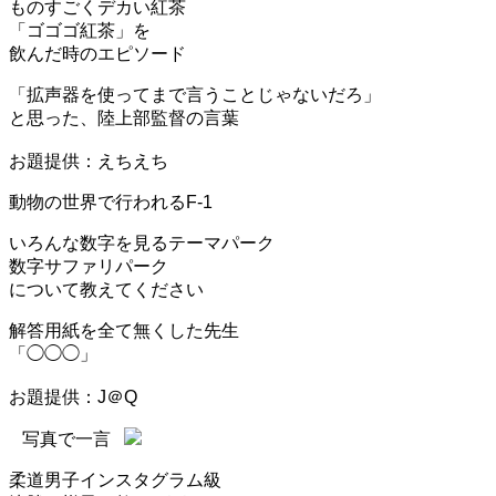
ものすごくデカい紅茶
「ゴゴゴ紅茶」を
飲んだ時のエピソード
「拡声器を使ってまで言うことじゃないだろ」
と思った、陸上部監督の言葉
お題提供：えちえち
動物の世界で行われるF-1
いろんな数字を見るテーマパーク
数字サファリパーク
について教えてください
解答用紙を全て無くした先生
「◯◯◯」
お題提供：J＠Q
写真で一言
柔道男子インスタグラム級