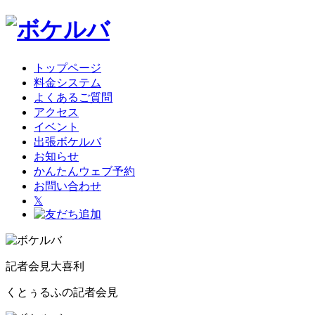
トップページ
料金システム
よくあるご質問
アクセス
イベント
出張ボケルバ
お知らせ
かんたんウェブ予約
お問い合わせ
𝕏
記者会見大喜利
くとぅるふの記者会見