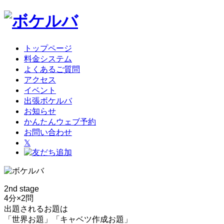
トップページ
料金システム
よくあるご質問
アクセス
イベント
出張ボケルバ
お知らせ
かんたんウェブ予約
お問い合わせ
𝕏
2nd stage
4分×2問
出題されるお題は
「世界お題」「キャベツ作成お題」