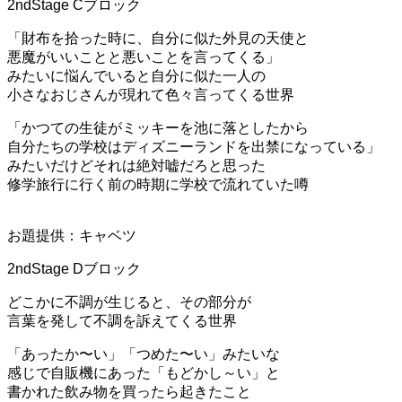
2ndStage Cブロック
「財布を拾った時に、自分に似た外見の天使と
悪魔がいいことと悪いことを言ってくる」
みたいに悩んでいると自分に似た一人の
小さなおじさんが現れて色々言ってくる世界
「かつての生徒がミッキーを池に落としたから
自分たちの学校はディズニーランドを出禁になっている」
みたいだけどそれは絶対嘘だろと思った
修学旅行に行く前の時期に学校で流れていた噂
お題提供：キャベツ
2ndStage Dブロック
どこかに不調が生じると、その部分が
言葉を発して不調を訴えてくる世界
「あったか〜い」「つめた〜い」みたいな
感じで自販機にあった「もどかし～い」と
書かれた飲み物を買ったら起きたこと