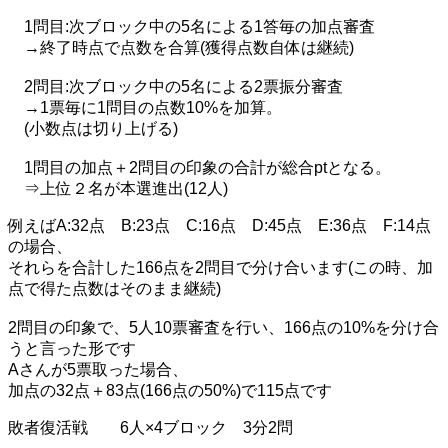
1問目:次ブロック中の5名による1答毎の加点審査
→終了時点で点数を合算(獲得点数自体は継続)
2問目:次ブロック中の5名による2票振分審査
→1票毎に1問目の点数10%を加算。
(小数点は切り上げる)
1問目の加点＋2問目の印象の合計が総合ptとなる。
⇒上位２名が本選進出(12人)
例えばA:32点 B:23点 C:16点 D:45点 E:36点 F:14点
の場合、
それらを合計した166点を2問目で分け合います(この時、加
点で得た点数はそのまま継続)
2問目の印象で、5人10票審査を行い、166点の10%を分け合
うと言った形です
Aさんが5票取った場合、
加点の32点＋83点(166点の50%)で115点です
敗者復活戦 6人×4ブロック 3分2問