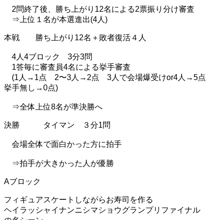
2問終了後、勝ち上がり12名による2票振り分け審査
⇒上位１名が本選進出(4人)
本戦 勝ち上がり12名＋敗者復活４人
4人4ブロック 3分3問
1答毎に審査員4名による挙手審査
(1人→1点 2〜3人→2点 3人で会場爆受けor4人→5点
挙手無し→0点)
⇒全体上位8名が準決勝へ
決勝 タイマン ３分1問
会場全体で面白かった方に拍手
⇒拍手が大きかった人が優勝
Aブロック
フィギュアスケートしながらお寿司を作る
ヘイラッシャイナンニシマショウグランプリファイナル