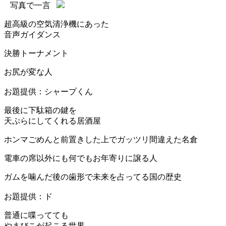
写真で一言
超高級の空気清浄機にあった
音声ガイダンス
決勝トーナメント
お尻が変な人
お題提供：シャープくん
最後に下駄箱の鍵を
天ぷらにしてくれる居酒屋
ホンマごめんと前置きした上でガッツリ間違えた名倉
電車の席以外にも何でもお年寄りに譲る人
ガムを噛んだ後の歯形で未来を占ってる国の歴史
お題提供：ド
普通に喋ってても
やまびこが起こる世界