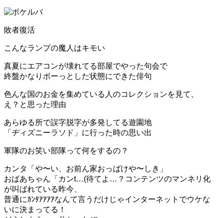
敗者復活
こんなランプの魔人はキモい
真夏にエアコンが壊れてる部屋でやった句会で
終盤かなりボーっとした状態にできた俳句
色んな国のお金を集めている人のコレクションを見て、
え？と思った理由
あらゆる所で誤字脱字が多発してる遊園地
「ヂィズニーラソド」に行った時の思い出
軍隊のお笑い部隊って何をするの？
カンタ「や〜い、お前ん家おっばけや〜しき」
おばあちゃん「カンt…(待てよ…？コンテンツのマンネリ化
が叫ばれている昨今、
普通にｶﾝﾀｱｱｱｱなんて言うだけじゃインターネットでウケな
いに決まってる！