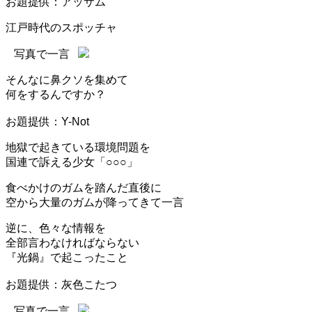
お題提供：アッサム
江戸時代のスポッチャ
写真で一言
そんなに鼻クソを集めて
何をするんですか？
お題提供：Y-Not
地獄で起きている環境問題を
国連で訴える少女「○○○」
食べかけのガムを踏んだ直後に
空から大量のガムが降ってきて一言
逆に、色々な情報を
全部言わなければならない
『光鍋』で起こったこと
お題提供：灰色こたつ
写真で一言