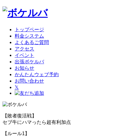
トップページ
料金システム
よくあるご質問
アクセス
イベント
出張ボケルバ
お知らせ
かんたんウェブ予約
お問い合わせ
𝕏
【敗者復活戦】
セブ牛にハマったら超有利加点
【ルール1】