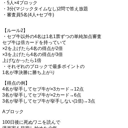
・5人×4ブロック
・3分(マジックタイムなし)2問で答え放題
・審査員5名(4人+セブ牛)
【ルール2】
・セブ牛以外の4名は1名1票ずつの単純加点審査
セブ牛は倍カードを持っていて
×2を上げたら4名の得点が2倍
×3を上げたら4名の得点が3倍
上げなかったら1倍
・それぞれのブロックで最多ポイントの
1名が準決勝に勝ち上がり
【得点の例】
4名が挙手してセブ牛が×3カード→12点
3名が挙手してセブ牛が×2カード→6点
3名が挙手してセブ牛が挙手しない(1倍)→3点
Aブロック
100日後に死ぬワニを読んで