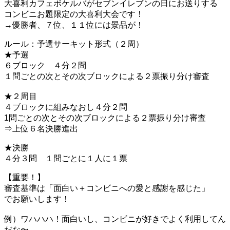
大喜利カフェボケルバがセブンイレブンの日にお送りする
コンビニお題限定の大喜利大会です！
→優勝者、７位、１１位には景品が！
ルール：予選サーキット形式（２周）
★予選
６ブロック ４分２問
１問ごとの次とその次ブロックによる２票振り分け審査
★２周目
４ブロックに組みなおし４分２問
1問ごとの次とその次ブロックによる２票振り分け審査
⇒上位６名決勝進出
★決勝
４分３問 １問ごとに１人に１票
【重要！】
審査基準は「面白い＋コンビニへの愛と感謝を感じた」
でお願いします！
例）ワハハハ！面白いし、コンビニが好きでよく利用してん
だな〜